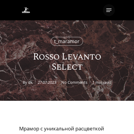
Skip
Menu
to
Close
main
Menu
content
t_maramor
Rosso Levanto
Select
By
dk
27.07.2023
No Comments
1 min read
Мрамор с уникальной расцветкой