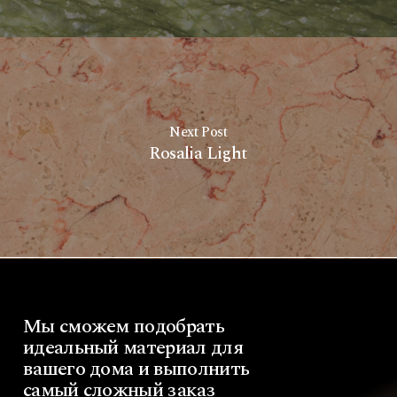
Next Post
Rosalia Light
Мы
сможем
подобрать
идеальный
материал
для
вашего
дома
и
выполнить
самый
сложный
заказ