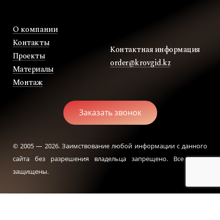
О компании
Контакты
Контактная информация
Проекты
order@krovgid.kz
Материалы
Монтаж
З
а
к
а
з
а
т
ь
з
в
о
н
о
к
© 2005 —
2026
. Заимствование любой информации с данного
сайта без разрешения владельца запрещено. Все права
защищены.