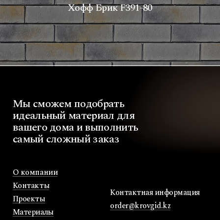
Хофф Брик F391-80
Мы
сможем
подобрать
идеальный
материал
для
вашего
дома
и
выполнить
самый
сложный
заказ
О компании
Контакты
Контактная информация
Проекты
order@krovgid.kz
Материалы