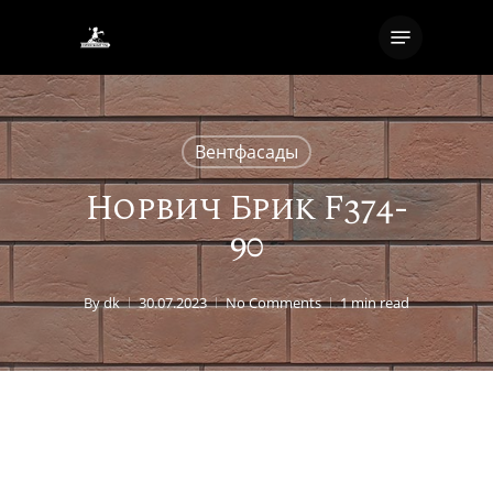
Skip
Menu
to
Close
main
Menu
content
Вентфасады
Норвич Брик F374-
90
By
dk
30.07.2023
No Comments
1 min read