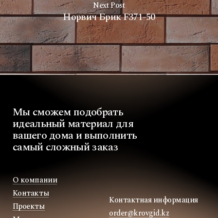
Next Post
Норвич Брик F371-50
Мы
сможем
подобрать
идеальный
материал
для
вашего
дома
и
выполнить
самый
сложный
заказ
О компании
Контакты
Контактная информация
Проекты
order@krovgid.kz